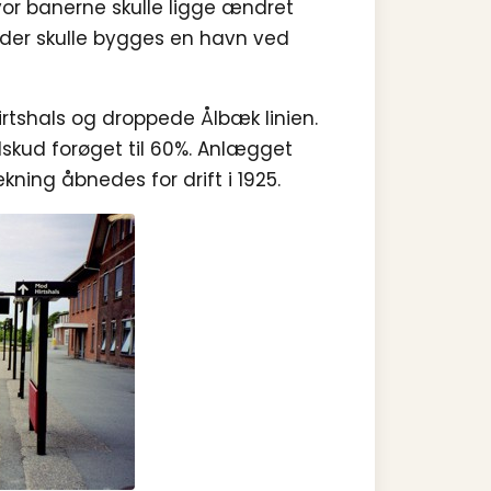
or banerne skulle ligge ændret
t der skulle bygges en havn ved
tshals og droppede Ålbæk linien.
ilskud forøget til 60%. Anlægget
ning åb­nedes for drift i 1925.