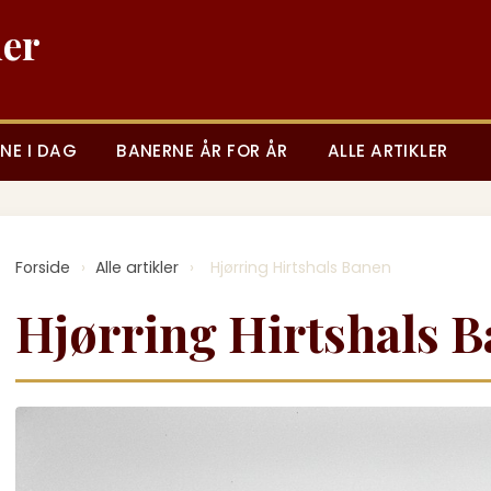
ner
NE I DAG
BANERNE ÅR FOR ÅR
ALLE ARTIKLER
Forside
›
Alle artikler
›
Hjørring Hirtshals Banen
Hjørring Hirtshals 