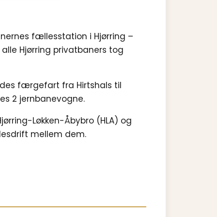
ernes fællesstation i Hjørring –
alle Hjørring privatbaners tog
des færgefart fra Hirtshals til
øres 2 jernbanevogne.
 Hjørring-Løkken-Åbybro (HLA) og
llesdrift mellem dem.