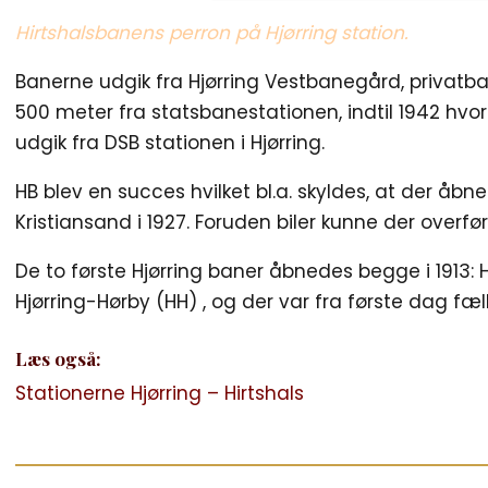
Hirtshalsbanens perron på Hjørring station.
Banerne udgik fra Hjørring Vestbanegård, privatban
500 meter fra statsbanestationen, indtil 1942 hvor 
udgik fra DSB stationen i Hjørring.
HB blev en succes hvilket bl.a. skyldes, at der åbne
Kristiansand i 1927. Foruden biler kunne der overf
De to første Hjørring baner åbnedes begge i 1913:
Hjørring-Hørby (HH) , og der var fra første dag fæ
Læs også:
Stationerne Hjørring – Hirtshals