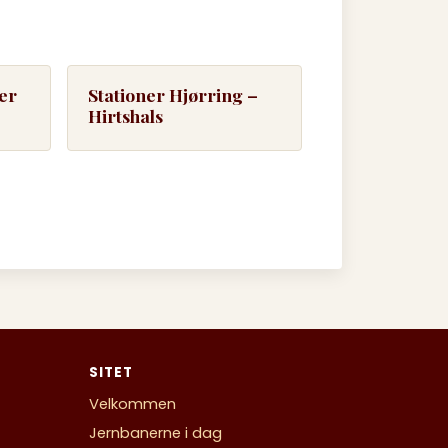
er
Stationer Hjørring –
Hirtshals
SITET
Velkommen
Jernbanerne i dag