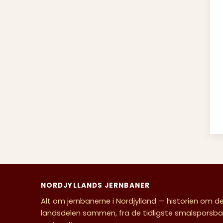
NORDJYLLANDS JERNBANER
Alt om jernbanerne i Nordjylland — historien om d
landsdelen sammen, fra de tidligste smalsporsban