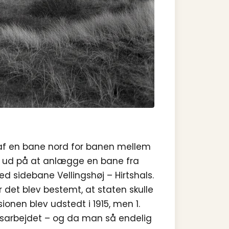
af en bane nord for banen mellem
ik ud på at anlægge en bane fra
ed sidebane Vellings­høj – Hirtshals.
 det blev bestemt, at staten skulle
ionen blev udstedt i 1915, men 1.
gsarbejdet – og da man så endelig