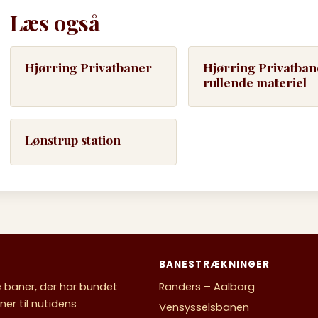
Læs også
Hjørring Privatbaner
Hjørring Privatban
rullende materiel
Lønstrup station
BANESTRÆKNINGER
e baner, der har bundet
Randers – Aalborg
er til nutidens
Vensysselsbanen