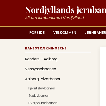
Nordjyllands jernba
Alt om jernbanerne i Nordjylland
FORSIDE
VELKOMMEN
JERNBANER
BANESTRÆKNINGERNE
Randers – Aalborg
Vensysselsbanen
Aalborg Privatbaner
Fjerritslevbanen
Sæbybanen
Hvalpsundbanen