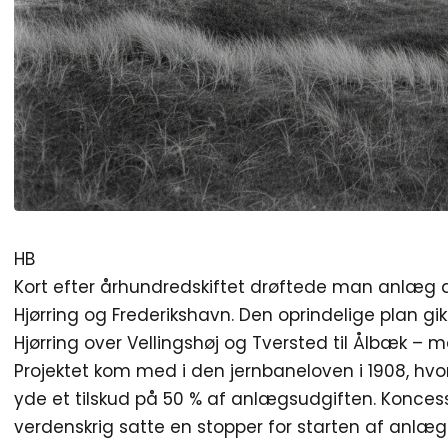
HB
Kort efter århundredskiftet drøftede man anlæg 
Hjørring og Frederikshavn. Den oprindelige plan g
Hjørring over Vellingshøj og Tversted til Ålbæk – m
Projektet kom med i den jernbaneloven i 1908, hvor
yde et tilskud på 50 % af anlægsud­giften. Koncess
verdenskrig satte en stopper for starten af anlæ