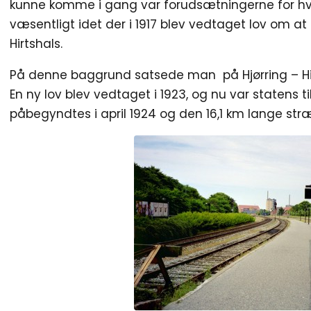
kunne komme i gang var forudsætningerne for hv
væsentligt idet der i 1917 blev vedtaget lov om a
Hirtshals.
På denne baggrund satsede man på Hjørring – Hir
En ny lov blev vedtaget i 1923, og nu var statens t
påbegyndtes i april 1924 og den 16,1 km lange stræk