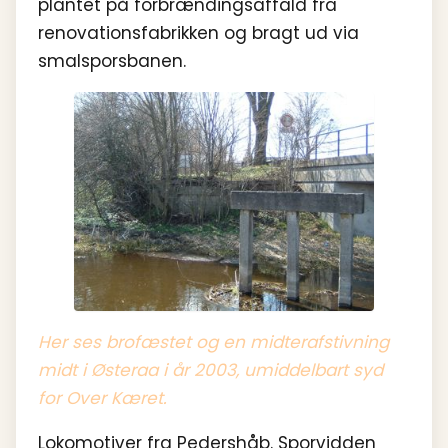
plantet på forbrændingsaffald fra
renovationsfabrikken og bragt ud via
smalsporsbanen.
Her ses brofæstet og en midterafstivning
midt i Østeraa i år 2003, umiddelbart syd
for Over Kæret.
Lokomotiver fra Pedershåb. Sporvidden