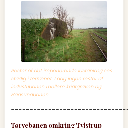
Rester af det imponerende lastanlæg ses
stadig i terrænet. I dag ingen rester af
industribanen mellem kridtgraven og
Hadsundbanen
.
_______________________________
Tørvebanen omkring Tylstrup