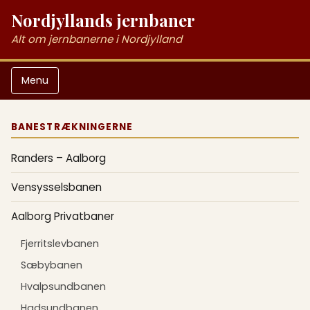
Nordjyllands jernbaner
Alt om jernbanerne i Nordjylland
Menu
BANESTRÆKNINGERNE
Randers – Aalborg
Vensysselsbanen
Aalborg Privatbaner
Fjerritslevbanen
Sæbybanen
Hvalpsundbanen
Hadsundbanen