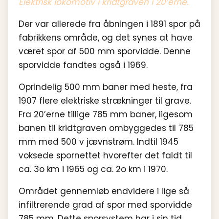
Elektrisk lokomotiv i kridtgraven i 20’erne.
Der var allerede fra åbningen i 1891 spor på
fabrikkens område, og det synes at have
været spor af 500 mm sporvidde. Denne
sporvidde fandtes også i 1969.
Oprindelig 500 mm baner med heste, fra
1907 flere elektriske strækninger til grave.
Fra 20’erne tillige 785 mm baner, ligesom
banen til kridtgraven ombyggedes til 785
mm med 500 v jævnstrøm. Indtil 1945
voksede spornettet hvorefter det faldt til
ca. 3o km i 1965 og ca. 2o km i 1970.
Området gennemløb endvidere i lige så
infiltrerende grad af spor med sporvidde
785 mm. Dette sporsystem har i sin tid