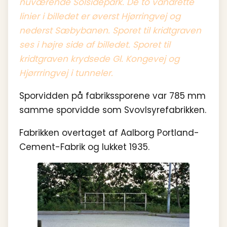
nuværende Solsidepark. De to vandrette
linier i billedet er øverst Hjørringvej og
nederst Sæbybanen. Sporet til kridtgraven
ses i højre side af billedet. Sporet til
kridtgraven krydsede Gl. Kongevej og
Hjørrringvej i tunneler.
Sporvidden på fabrikssporene var 785 mm
samme sporvidde som Svovlsyrefabrikken.
Fabrikken overtaget af Aalborg Portland-
Cement-Fabrik og lukket 1935.