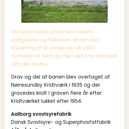
De sidste rester af banen mellem
kridtgraven og fabrikken. Broen ved
krydsning af Gl. Kongevej i år 2002.
Tunnelen er fyldt op men det ene rækværk
står der endnu.
Grav og del af banen blev overtaget af
Nørresundby Kridtværk i 1935 og der
gravedes kridt i graven flere år efter.
Kridtværket lukket efter 1954.
Aalborg svovlsyrefabrik
Dansk Svovlsyre- og Superphosfatfabrik