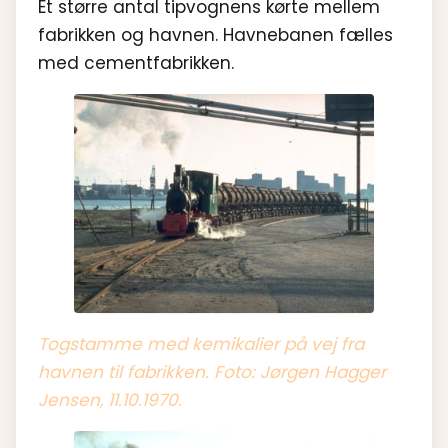
Et større antal tipvognens kørte mellem
fabrikken og havnen. Havnebanen fælles
med cementfabrikken.
Togstamme med kemikalier på vej fra
havnen til fabrikken. Foto: Jørgen Hagger
Jensen, 11.10.1970.