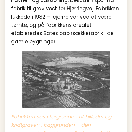
havnen og udskibning. Desuden spor fra
fabrik til grav vest for Hjørringvej. Fabrikken
lukkede i 1932 – lejerne var ved at være
tømte, og på fabrikkens arealet
etableredes Bates papirsækkefabrik i de
gamle bygninger.
Fabrikken ses i f
orgrunden af billedet og
kridtgraven i baggrunden – den