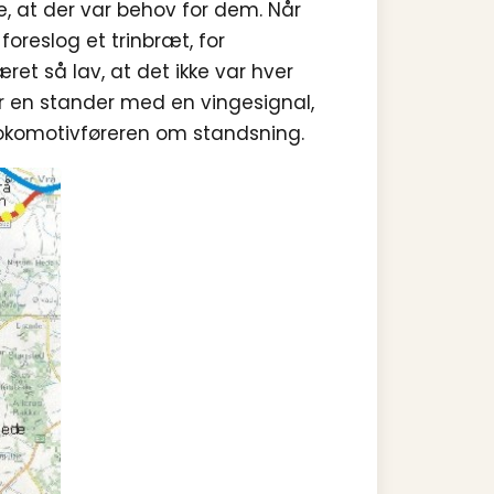
, at der var behov for dem. Når
oreslog et trinbræt, for
et så lav, at det ikke var hver
r en stander med en vingesignal,
lokomotivføreren om standsning.