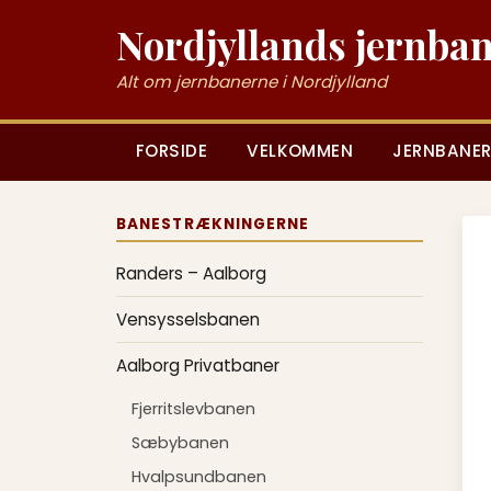
Nordjyllands jernba
Alt om jernbanerne i Nordjylland
FORSIDE
VELKOMMEN
JERNBANER
BANESTRÆKNINGERNE
Randers – Aalborg
Vensysselsbanen
Aalborg Privatbaner
Fjerritslevbanen
Sæbybanen
Hvalpsundbanen