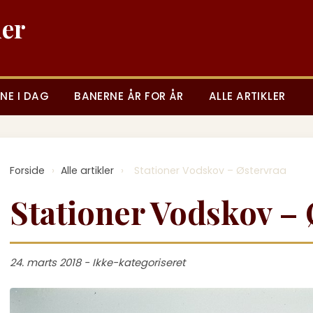
ner
NE I DAG
BANERNE ÅR FOR ÅR
ALLE ARTIKLER
Forside
›
Alle artikler
›
Stationer Vodskov – Østervraa
Stationer Vodskov –
24. marts 2018 - Ikke-kategoriseret