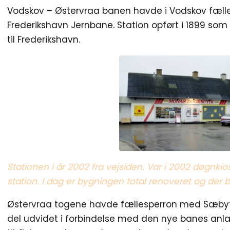
Vodskov – Østervraa banen havde i Vodskov fælles
Frederikshavn Jernbane. Station opført i 1899 so
til Frederikshavn.
Stationen i år 2002 fra vejsiden. Var i 2002 døgn
station. I dag er bygningen total renoveret og der 
Østervraa togene havde fællesperron med Sæbyto
del udvidet i forbindelse med den nye banes anl