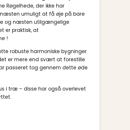
rne Røgelhede, der ikke har
 næsten umuligt at få øje på bare
 øde og næsten utilgængelige
 er praktisk, at
ne !
lotte robuste harmoniske bygninger
et er mere end svært at forestille
har passeret tog gennem dette øde
us i træ – disse har også overlevet
ttet.