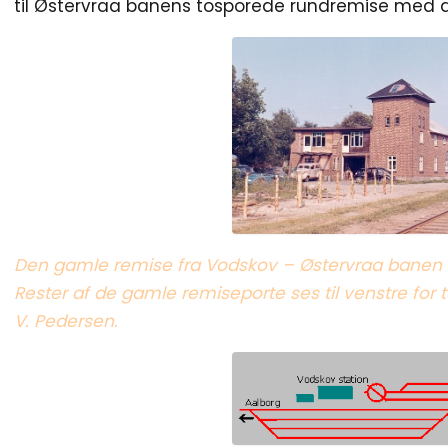
til Østervraa banens tosporede rundremise med dr
Den gamle remise fra Vodskov – Østervraa banen e
Rester af de gamle remiseporte ses til venstre for tår
V. Pedersen.