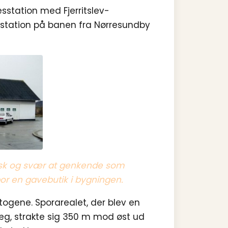
station med Fjerritslev-
m station på banen fra Nørresundby
kiosk og svær at genkende som
bor en gavebutik i bygningen.
gene. Sporarealet, der blev en
æg, strakte sig 350 m mod øst ud