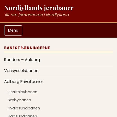
Nordjyllands jernbaner
Alt om jernbanerne i Nordjylland
Menu
BANESTRÆKNINGERNE
Randers – Aalborg
Vensysselsbanen
Aalborg Privatbaner
Fjerritslevbanen
Sæbybanen
Hvalpsundbanen
Hadsundbanen