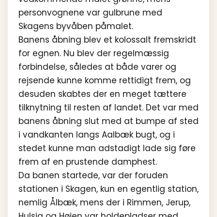
personvognene var gulbrune med
Skagens byvåben påmalet.
Banens åbning blev et kolossalt fremskridt
for egnen. Nu blev der regelmæssig
forbindelse, således at både varer og
rejsende kunne komme rettidigt frem, og
desuden skabtes der en meget tættere
tilknytning til resten af landet. Det var med
banens åbning slut med at bumpe af sted
i vandkanten langs Aalbæk bugt, og i
stedet kunne man adstadigt lade sig føre
frem af en prustende damphest.
Da banen startede, var der foruden
stationen i Skagen, kun en egentlig station,
nemlig Ålbæk, mens der i Rimmen, Jerup,
Hulsig og Højen var holdepladser med