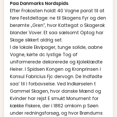
Paa Danmarks Nordspids
.
Efter Frokosten holdt 40 Vogne parat til at
føre Festdeltage: ne til Skagens Fyr og den
berømte „Gren”, hvor Kattegat o Skagerak
blander Vover. Et saa sælsomt Optog har
Skage sikkert aldrig set.
I de lokale Ekvipager, tunge solide, aabne
Vogne, kørte dc lystige Tog af
uniformerede dekorerede og kjoleklædte
Heirer. I Spidsen Kongen og Kronprinsen i
Konsul Fabricius Fjc dervogn. De Indfødte
saa’ til i forbavselse. Ved Indkørselen t
Gammel Skagen, hvor danske Mænd og
Kvinder har rejst E smukt Monument for
kække Fiskere, der i 1862 omkom p Søen
under redningsforsøg, og hvor Brøndums