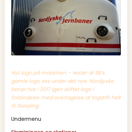
Nyt logo på maskinen – rester af SB’s
gamle logo ses under det nye. Nordjyske
baner har i 2017 igen skiftet logo i
forbindelse med overtagelse af togdrift helt
til Skørping.
Undermenu