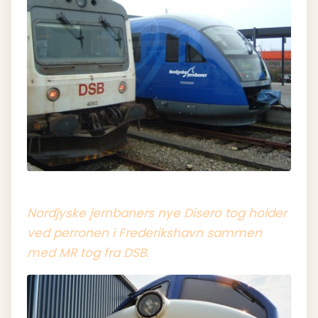
Nordjyske jernbaners nye Disero tog holder
ved perronen i Frederikshavn sammen
med MR tog fra DSB.