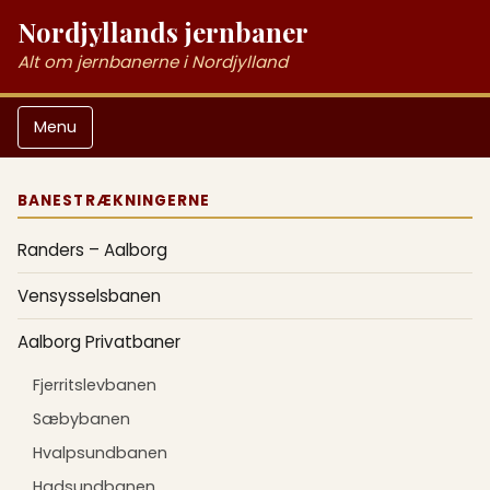
Nordjyllands jernbaner
Alt om jernbanerne i Nordjylland
Menu
BANESTRÆKNINGERNE
Randers – Aalborg
Vensysselsbanen
Aalborg Privatbaner
Fjerritslevbanen
Sæbybanen
Hvalpsundbanen
Hadsundbanen