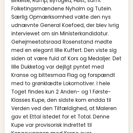
Birkelse, Rump, Byfoged, Høst, samt
Folketingsmændene Nyholm og Tutein.
Særlig Opmærksomhed vakte den nys
udnævnte General Koefoed, der blev ivrig
interviewet om sin Ministerkandidatur.
Gehejmeetatsraad Rosenstand mødte
med en elegant lille Kuffert. Den viste sig
siden at være fuld af Kors og Medaljer. Det
lille Dukketog var dejligt pyntet med
Kranse og bittesmaa Flag og forspændt
med to grønklædte Lokomotiver. I hele
Toget findes kun 2 Anden- og 1 Første-
Klasses Kupe, den sidste kom endda til
Verden ved den Tilfældighed, at Maleren
gav et Ettal istedet for et Total. Denne
Kupe var provisorisk indrettet til