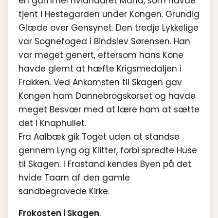
en gammel hvidhaaret Mand, som havde
tjent i Hestegarden under Kongen. Grundig
Glæde over Gensynet. Den tredje Lykkelige
var Sognefoged i Bindslev Sørensen. Han
var meget genert, eftersom hans Kone
havde glemt at hæfte Krigsmedaljen i
Frakken. Ved Ankomsten til Skagen gav
Kongen ham Dannebrogskorset og havde
meget Besvær med at lære ham at sætte
det i Knaphullet.
Fra Aalbæk gik Toget uden at standse
gennem Lyng og Klitter, forbi spredte Huse
til Skagen. I Frastand kendes Byen på det
hvide Taarn af den gamle
sandbegravede Kirke.
Frokosten i Skagen
.