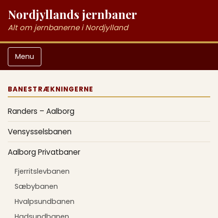
Nordjyllands jernbaner
Alt om jernbanerne i Nordjylland
Menu
BANESTRÆKNINGERNE
Randers – Aalborg
Vensysselsbanen
Aalborg Privatbaner
Fjerritslevbanen
Sæbybanen
Hvalpsundbanen
Hadsundbanen