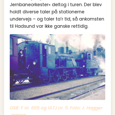
Jernbaneorkester« deltog i turen. Der blev
holdt diverse taler på stationerne
undervejs – og taler ta’r tid, så ankomsten
til Hadsund var ikke ganske rettidig.
DSB F nr. 665 og VLTJ nr. 5. Foto: J. Hagger
Jensen.