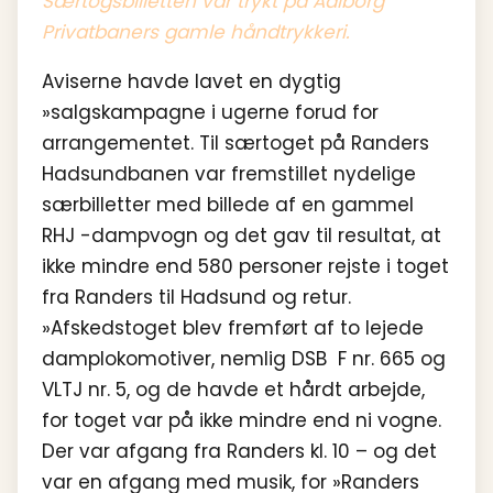
Særtogsbilletten var trykt på Aalborg
Privatbaners gamle håndtrykkeri.
Aviserne havde lavet en dygtig
»salgskampagne i ugerne forud for
arrangementet. Til særtoget på Randers
Hadsundbanen var fremstillet nydelige
særbilletter med billede af en gammel
RHJ -dampvogn og det gav til resultat, at
ikke mindre end 580 personer rejste i toget
fra Randers til Hadsund og retur.
»Afskedstoget blev fremført af to lejede
damplokomotiver, nemlig DSB F nr. 665 og
VLTJ nr. 5, og de havde et hårdt arbejde,
for toget var på ikke mindre end ni vogne.
Der var afgang fra Randers kl. 10 – og det
var en afgang med musik, for »Randers