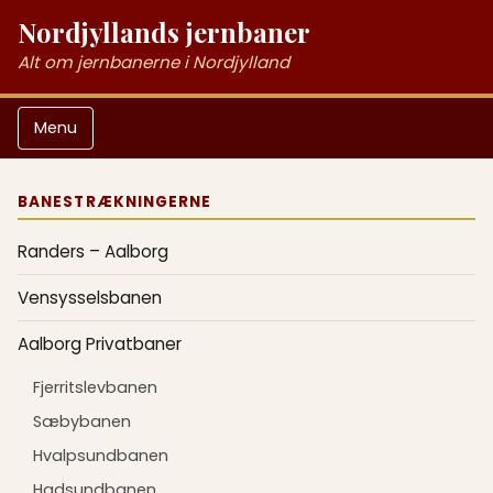
Nordjyllands jernbaner
Alt om jernbanerne i Nordjylland
Menu
BANESTRÆKNINGERNE
Randers – Aalborg
Vensysselsbanen
Aalborg Privatbaner
Fjerritslevbanen
Sæbybanen
Hvalpsundbanen
Hadsundbanen