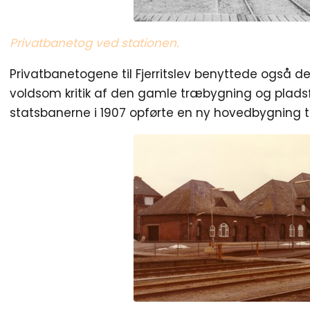
Privatbanetog ved stationen.
Privatbanetogene til Fjerritslev benyttede også d
voldsom kritik af den gamle træbygning og pladsfo
statsbanerne i 1907 opførte en ny hovedbygning t