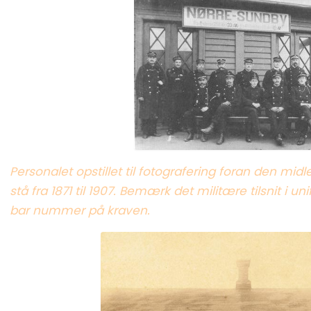
Personalet opstillet til fotografering foran den midl
stå fra 1871 til 1907. Bemærk det militære tilsnit i 
bar nummer på kraven.