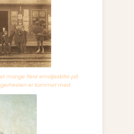
et mange flere emaljeskilte på
rangerhesten er kommet med.