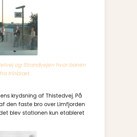
etvej og Strandvejen hvor banen
ra trinbræt.
anens krydsning af Thistedvej. På
af den faste bro over Limfjorden
et blev stationen kun etableret