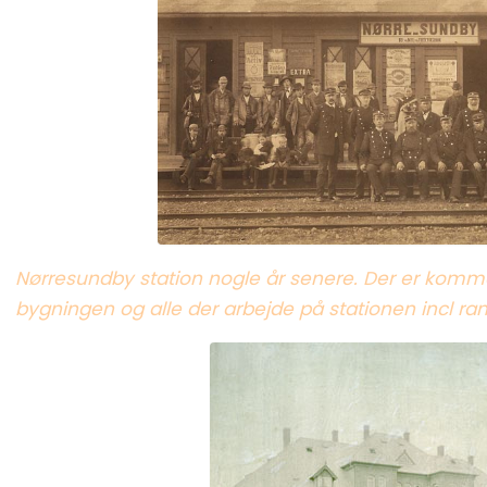
Nørresundby station nogle år senere. Der er komm
bygningen og alle der arbejde på stationen incl 