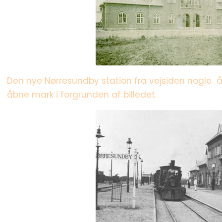
Den nye Nørresundby station fra vejsiden nogle å
åbne mark i forgrunden af billedet.