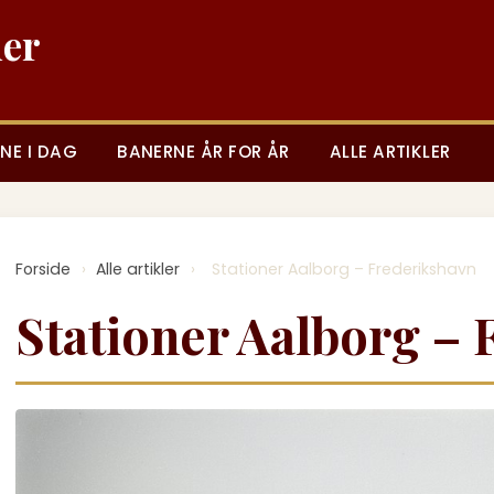
ner
NE I DAG
BANERNE ÅR FOR ÅR
ALLE ARTIKLER
Forside
›
Alle artikler
›
Stationer Aalborg – Frederikshavn
Stationer Aalborg –