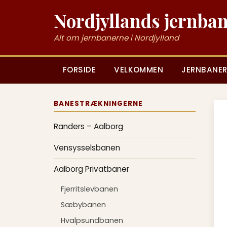
Nordjyllands jernba
Alt om jernbanerne i Nordjylland
FORSIDE
VELKOMMEN
JERNBANER
BANESTRÆKNINGERNE
Randers – Aalborg
Vensysselsbanen
Aalborg Privatbaner
Fjerritslevbanen
Sæbybanen
Hvalpsundbanen