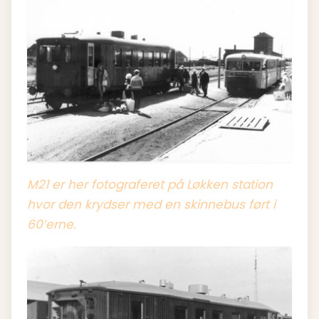
M21 er her fotograferet på Løkken station
hvor den krydser med en skinnebus ført i
60’erne.