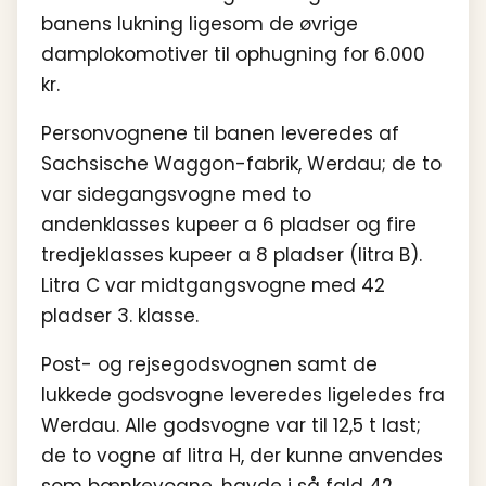
banens lukning ligesom de øvrige
damplokomotiver til ophugning for 6.000
kr.
Personvognene til banen leveredes af
Sachsische Waggon-fabrik, Werdau; de to
var sidegangsvogne med to
andenklasses kupeer a 6 pladser og fire
tredjeklasses kupeer a 8 pladser (litra B).
Litra C var midtgangsvogne med 42
pladser 3. klasse.
Post- og rejsegodsvognen samt de
lukkede godsvogne leveredes ligeledes fra
Werdau. Alle godsvogne var til 12,5 t last;
de to vogne af litra H, der kunne anvendes
som bænkevogne, havde i så fald 42