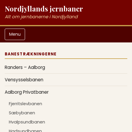
Nordjyllands jernbaner
Alt om jernbanerne i Nordjylland
Menu
BANESTRÆKNINGERNE
Randers – Aalborg
Vensysselsbanen
Aalborg Privatbaner
Fjerritslevbanen
Sæbybanen
Hvalpsundbanen
Hadsundbanen