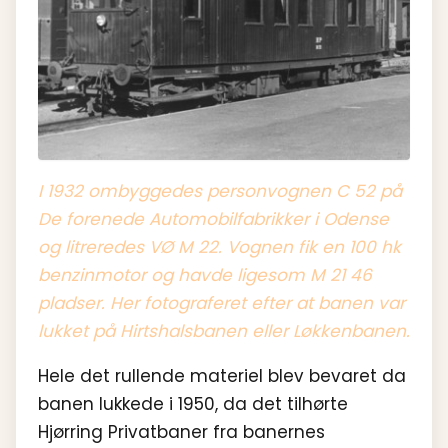
I 1932 ombyggedes personvognen C 52 på
De forenede Automobilfabrikker i Odense
og litreredes VØ M 22. Vognen fik en 100 hk
benzinmotor og havde ligesom M 21 46
pladser. Her fotograferet efter at banen var
lukket på Hirtshalsbanen eller Løkkenbanen.
Hele det rullende materiel blev bevaret da
banen lukkede i 1950, da det tilhørte
Hjørring Privatbaner fra banernes