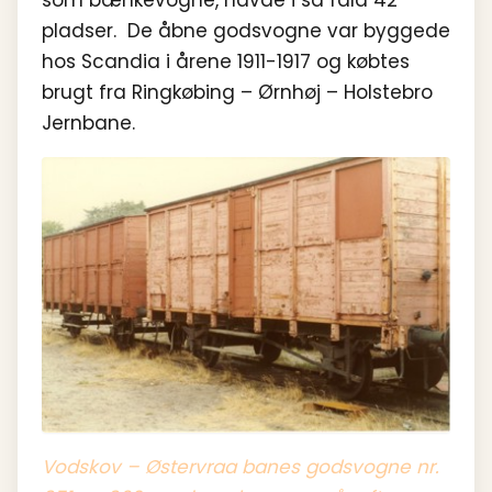
pladser. De åbne godsvogne var byggede
hos Scandia i årene 1911-1917 og købtes
brugt fra Ringkøbing – Ørnhøj – Holstebro
Jernbane.
Vodskov – Østervraa banes godsvogne nr.