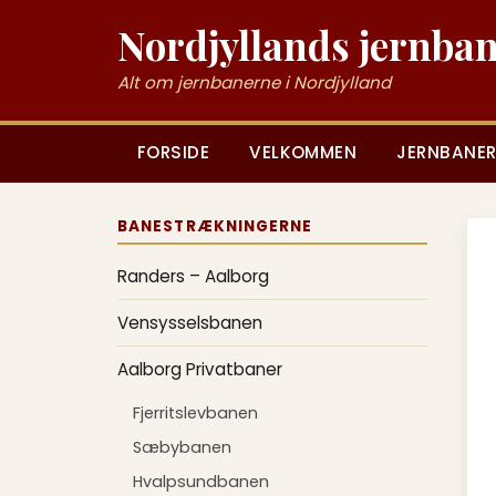
Nordjyllands jernba
Alt om jernbanerne i Nordjylland
FORSIDE
VELKOMMEN
JERNBANER
BANESTRÆKNINGERNE
Randers – Aalborg
Vensysselsbanen
Aalborg Privatbaner
Fjerritslevbanen
Sæbybanen
Hvalpsundbanen