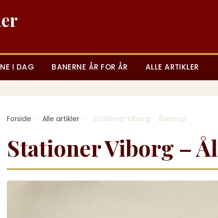
ner
NE I DAG
BANERNE ÅR FOR ÅR
ALLE ARTIKLER
Forside
›
Alle artikler
›
Stationer Viborg – Ålestrup
Stationer Viborg – Å