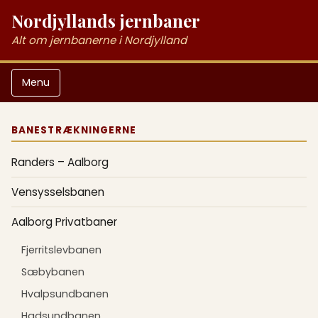
Nordjyllands jernbaner
Alt om jernbanerne i Nordjylland
Menu
BANESTRÆKNINGERNE
Randers – Aalborg
Vensysselsbanen
Aalborg Privatbaner
Fjerritslevbanen
Sæbybanen
Hvalpsundbanen
Hadsundbanen