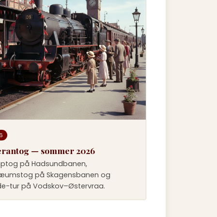
6
erantog — sommer 2026
ptog på Hadsundbanen,
læumstog på Skagensbanen og
e-tur på Vodskov–Østervraa.