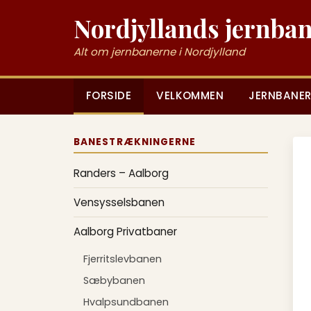
Nordjyllands jernba
Alt om jernbanerne i Nordjylland
FORSIDE
VELKOMMEN
JERNBANER
BANESTRÆKNINGERNE
Randers – Aalborg
Vensysselsbanen
Aalborg Privatbaner
Fjerritslevbanen
Sæbybanen
Hvalpsundbanen