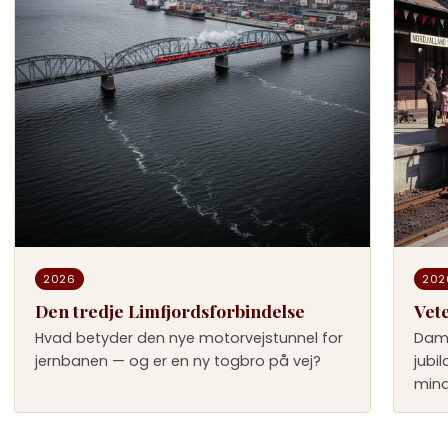
2026
202
Den tredje Limfjordsforbindelse
Vet
Hvad betyder den nye motorvejstunnel for
Dam
jernbanen — og er en ny togbro på vej?
jubi
mind