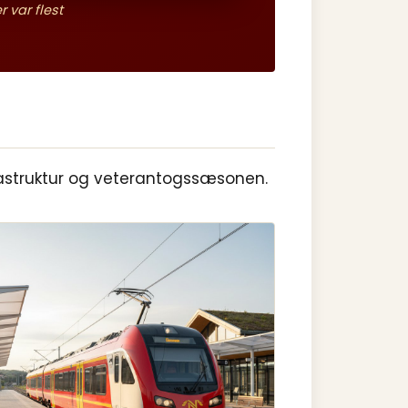
 var flest
nfrastruktur og veterantogssæsonen.