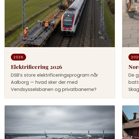
2026
202
Elektrificering 2026
Nor
DSB’s store elektrificeringsprogram når
De g
Aalborg — hvad sker der med
batt
Vendsysselsbanen og privatbanerne?
Skag