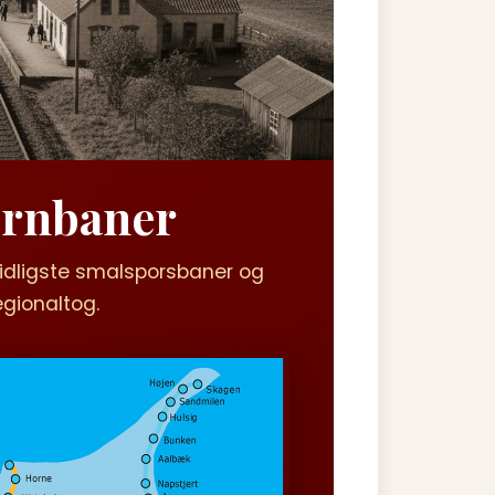
ernbaner
 tidligste smalsporsbaner og
egionaltog.