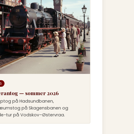
6
erantog — sommer 2026
ptog på Hadsundbanen,
læumstog på Skagensbanen og
e-tur på Vodskov–Østervraa.