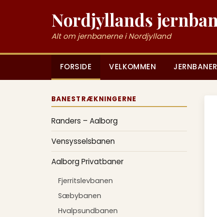
Nordjyllands jernba
Alt om jernbanerne i Nordjylland
FORSIDE
VELKOMMEN
JERNBANER
BANESTRÆKNINGERNE
Randers – Aalborg
Vensysselsbanen
Aalborg Privatbaner
Fjerritslevbanen
Sæbybanen
Hvalpsundbanen