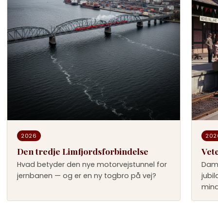
2026
202
Den tredje Limfjordsforbindelse
Vet
Hvad betyder den nye motorvejstunnel for
Dam
jernbanen — og er en ny togbro på vej?
jubi
mind