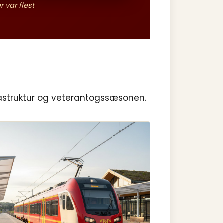
 var flest
nfrastruktur og veterantogssæsonen.