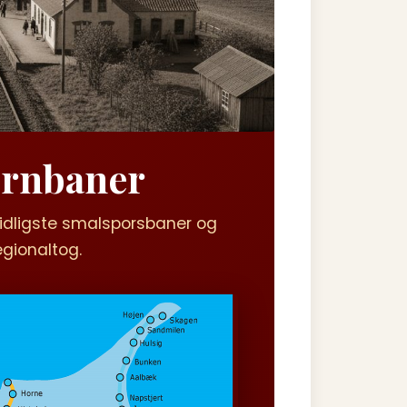
ernbaner
 tidligste smalsporsbaner og
egionaltog.