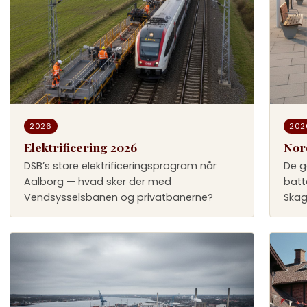
2026
202
Elektrificering 2026
Nor
DSB’s store elektrificeringsprogram når
De g
Aalborg — hvad sker der med
batt
Vendsysselsbanen og privatbanerne?
Skag