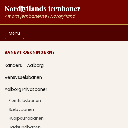
Nordjyllands jernbaner
Alt om jernbanerne i Nordjylland
Menu
BANESTRÆKNINGERNE
Randers – Aalborg
Vensysselsbanen
Aalborg Privatbaner
Fjerritslevbanen
Sæbybanen
Hvalpsundbanen
Hadsundbanen