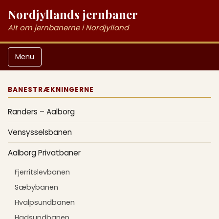
Nordjyllands jernbaner
Alt om jernbanerne i Nordjylland
Menu
BANESTRÆKNINGERNE
Randers – Aalborg
Vensysselsbanen
Aalborg Privatbaner
Fjerritslevbanen
Sæbybanen
Hvalpsundbanen
Hadsundbanen