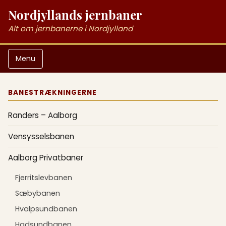
Nordjyllands jernbaner
Alt om jernbanerne i Nordjylland
Menu
BANESTRÆKNINGERNE
Randers – Aalborg
Vensysselsbanen
Aalborg Privatbaner
Fjerritslevbanen
Sæbybanen
Hvalpsundbanen
Hadsundbanen